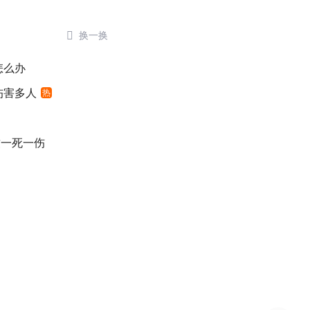

换一换
怎么办
伤害多人
热
致一死一伤