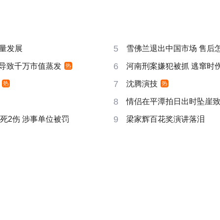
5
量发展
雪佛兰退出中国市场 售后
6
告导致千万市值蒸发
河南刑案嫌犯被抓 逃窜时
热
7
沈腾演技
热
热
8
情侣在平潭拍日出时坠崖
9
死2伤 涉事单位被罚
梁家辉百花奖演讲落泪