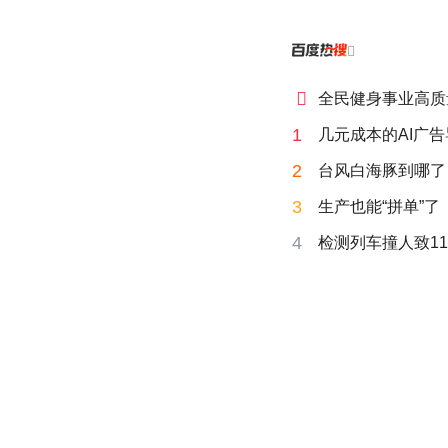


全民健身事业高质
1
几元成本的AI广
2
台风白海豚到哪了
3
生产也能“拼单”了
4
检测列车撞人致11