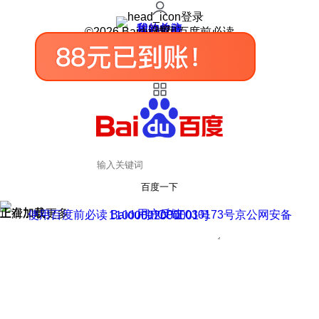
登录
我的关注
我的收藏
皮肤中心
用户反馈
设置
©2026 Baidu 使用百度前必读
百度一下
正在加载
上滑加载更多
用户反馈
使用百度前必读 Baidu 京ICP证030173号
京公网安备11000002000001号