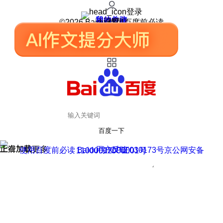
登录
我的关注
我的收藏
皮肤中心
用户反馈
设置
©2026 Baidu 使用百度前必读
百度一下
正在加载
上滑加载更多
用户反馈
使用百度前必读 Baidu 京ICP证030173号
京公网安备11000002000001号