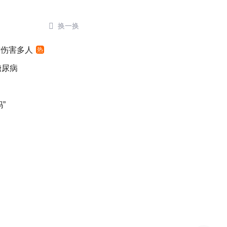

换一换
时伤害多人
热
糖尿病
”