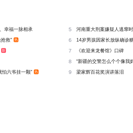
5
、幸福一脉相承
河南重大刑案嫌疑人逃窜
6
抢救”
14岁男孩因家长放纵确诊
热
7
《欢迎来龙餐馆》口碑
新
8
“新疆的交警怎么个个像我妈
9
就怕六爷挂一颗”
梁家辉百花奖演讲落泪
热