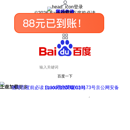
登录
我的关注
我的收藏
皮肤中心
用户反馈
设置
©2026 Baidu 使用百度前必读
百度一下
正在加载
上滑加载更多
用户反馈
使用百度前必读 Baidu 京ICP证030173号
京公网安备11000002000001号