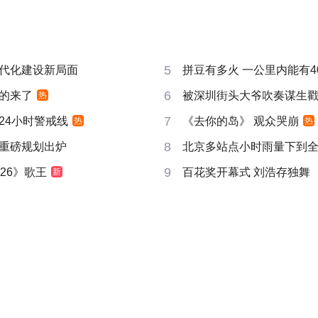
5
代化建设新局面
拼豆有多火 一公里内能有4
6
的来了
被深圳街头大爷吹奏谋生
热
7
24小时警戒线
《去你的岛》 观众哭崩
热
热
8
重磅规划出炉
北京多站点小时雨量下到
9
26》歌王
百花奖开幕式 刘浩存独舞
新