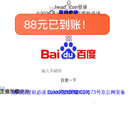
登录
我的关注
我的收藏
皮肤中心
用户反馈
设置
©2026 Baidu 使用百度前必读
百度一下
正在加载
上滑加载更多
用户反馈
使用百度前必读 Baidu 京ICP证030173号
京公网安备11000002000001号