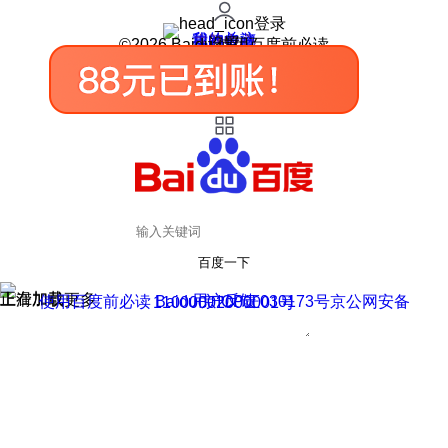
登录
我的关注
我的收藏
皮肤中心
用户反馈
设置
©2026 Baidu 使用百度前必读
百度一下
正在加载
上滑加载更多
用户反馈
使用百度前必读 Baidu 京ICP证030173号
京公网安备11000002000001号