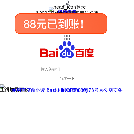
登录
我的关注
我的收藏
皮肤中心
用户反馈
设置
©2026 Baidu 使用百度前必读
百度一下
正在加载
上滑加载更多
用户反馈
使用百度前必读 Baidu 京ICP证030173号
京公网安备11000002000001号