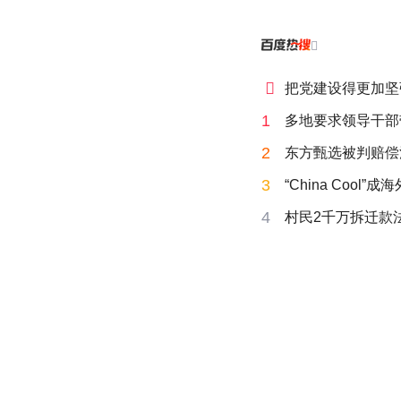


把党建设得更加坚
1
多地要求领导干部
2
东方甄选被判赔偿
3
“China Cool”
4
村民2千万拆迁款法