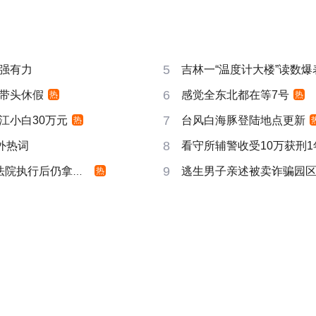
5
强有力
吉林一“温度计大楼”读数爆
6
带头休假
感觉全东北都在等7号
热
热
7
江小白30万元
台风白海豚登陆地点更新
热
8
成海外热词
看守所辅警收受10万获刑1
9
院执行后仍拿不到
逃生男子亲述被卖诈骗园
热