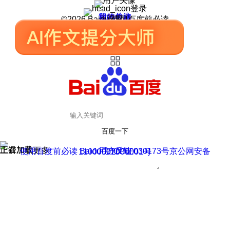
登录
我的关注
我的收藏
皮肤中心
用户反馈
设置
©2026 Baidu 使用百度前必读
百度一下
正在加载
上滑加载更多
用户反馈
使用百度前必读 Baidu 京ICP证030173号
京公网安备11000002000001号