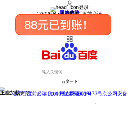
登录
我的关注
我的收藏
皮肤中心
用户反馈
设置
©2026 Baidu 使用百度前必读
百度一下
正在加载
上滑加载更多
用户反馈
使用百度前必读 Baidu 京ICP证030173号
京公网安备11000002000001号