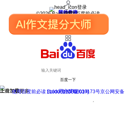
登录
我的关注
我的收藏
皮肤中心
用户反馈
设置
©2026 Baidu 使用百度前必读
百度一下
正在加载
上滑加载更多
用户反馈
使用百度前必读 Baidu 京ICP证030173号
京公网安备11000002000001号