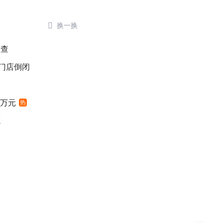

换一换
被查
后门店倒闭
4万元
热
城