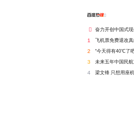


奋力开创中国式现
1
飞机票免费退改真
2
“今天得有40℃了
3
未来五年中国民航
4
梁文锋 只想用座