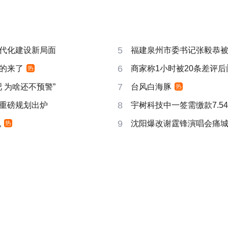
5
代化建设新局面
福建泉州市委书记张毅恭
6
的来了
商家称1小时被20条差评
热
7
吧 为啥还不预警”
台风白海豚
热
8
重磅规划出炉
宇树科技中一签需缴款7.5
9
机
沈阳爆改谢霆锋演唱会痛
热