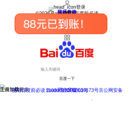
登录
我的关注
我的收藏
皮肤中心
用户反馈
设置
©2026 Baidu 使用百度前必读
百度一下
正在加载
上滑加载更多
用户反馈
使用百度前必读 Baidu 京ICP证030173号
京公网安备11000002000001号