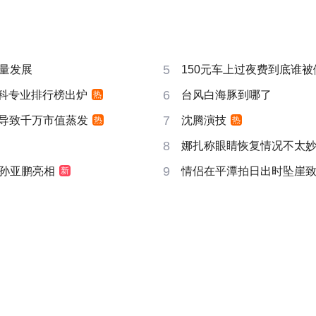
5
量发展
150元车上过夜费到底谁被
6
”本科专业排行榜出炉
台风白海豚到哪了
热
7
告导致千万市值蒸发
沈腾演技
热
热
8
娜扎称眼睛恢复情况不太
9
孙亚鹏亮相
情侣在平潭拍日出时坠崖
新