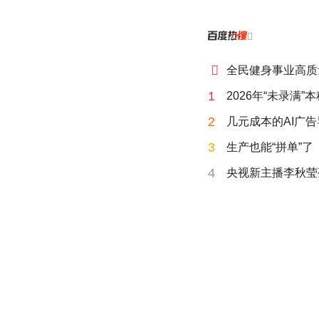


全民健身事业高质
1
2026年“未录满
2
几元成本的AI广
3
生产也能“拼单”了
4
央视新主播李秋莹