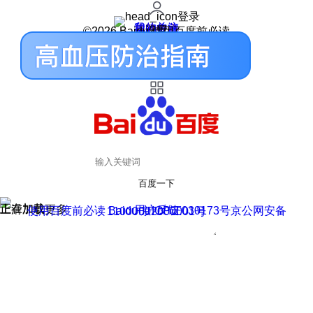
登录
我的关注
我的收藏
皮肤中心
用户反馈
设置
©2026 Baidu 使用百度前必读
百度一下
正在加载
上滑加载更多
用户反馈
使用百度前必读 Baidu 京ICP证030173号
京公网安备11000002000001号