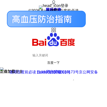
登录
我的关注
我的收藏
皮肤中心
用户反馈
设置
©2026 Baidu 使用百度前必读
百度一下
正在加载
上滑加载更多
用户反馈
使用百度前必读 Baidu 京ICP证030173号
京公网安备11000002000001号