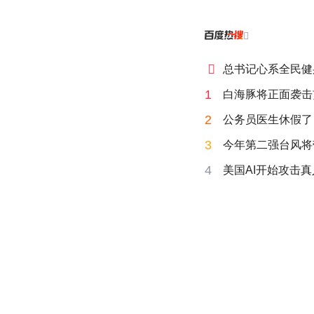


总书记心系全民健
1
白海豚将正面袭击
2
公务员医生休假了
3
今年第二强台风将
4
美国AI开始攻击