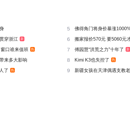
5
身
佛得角门将身价暴涨1000
6
贯穿浙江
搬家报价570元 要5060
新
7
 窗口谁来值班
傅园慧“洪荒之力”十年了
热
新
8
带来多大影响
Kimi K3也失控了
热
9
真人了
新疆女孩在天津偶遇支教
热