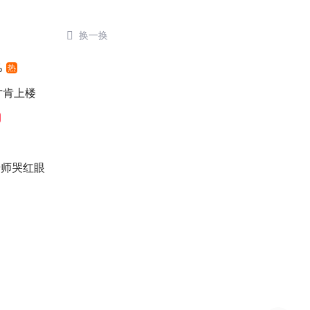

换一换
%
热
元才肯上楼
老师哭红眼