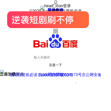
登录
我的关注
我的收藏
皮肤中心
用户反馈
设置
©2026 Baidu 使用百度前必读
百度一下
正在加载
上滑加载更多
用户反馈
使用百度前必读 Baidu 京ICP证030173号
京公网安备11000002000001号