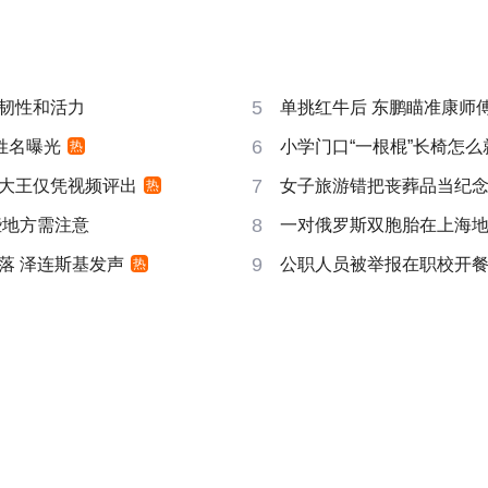
5
韧性和活力
单挑红牛后 东鹏瞄准康师
6
姓名曝光
小学门口“一根棍”长椅怎么
热
7
大王仅凭视频评出
女子旅游错把丧葬品当纪
热
8
些地方需注意
一对俄罗斯双胞胎在上海
9
落 泽连斯基发声
公职人员被举报在职校开
热