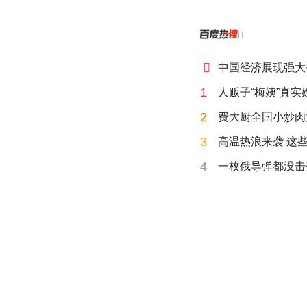


中国经济展现强大
1
人贩子“梅姨”真实
2
费大厨全国小炒肉
3
高温热浪来袭 这
4
一枚俄导弹都没击