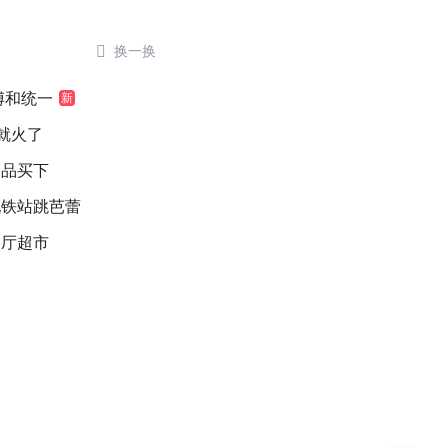

换一换
傅和统一
新
就火了
念品买下
地铁站跳芭蕾
餐厅超市