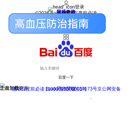
登录
我的关注
我的收藏
皮肤中心
用户反馈
设置
©2026 Baidu 使用百度前必读
百度一下
正在加载
上滑加载更多
用户反馈
使用百度前必读 Baidu 京ICP证030173号
京公网安备11000002000001号