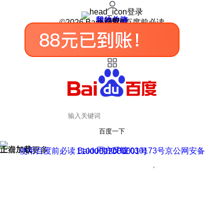
登录
我的关注
我的收藏
皮肤中心
用户反馈
设置
©2026 Baidu 使用百度前必读
百度一下
正在加载
上滑加载更多
用户反馈
使用百度前必读 Baidu 京ICP证030173号
京公网安备11000002000001号