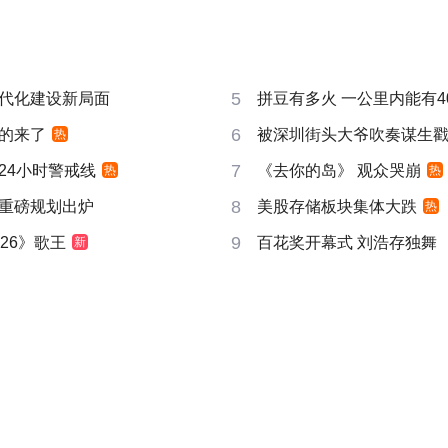
5
代化建设新局面
拼豆有多火 一公里内能有4
6
的来了
被深圳街头大爷吹奏谋生
热
7
24小时警戒线
《去你的岛》 观众哭崩
热
热
8
重磅规划出炉
美股存储板块集体大跌
热
9
26》歌王
百花奖开幕式 刘浩存独舞
新